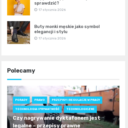
sprawdzić?
17 stycznia 2026
Buty monki męskie jako symbol
elegancji i stylu
17 stycznia 2026
Polecamy
PORADY
PRAWO
PRZEPISY I REGULACJE W PRACY
TECHNOLOGIA I PRYWATNOŚĆ
TECHNOLOGICZNE
Czy nagrywanie dyktafonem jest
legalne – przepisy prawne