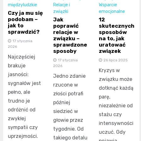
międzyludzkie
Relacje i
Wsparcie
związki
emocjonalne
Czy ja mu się
podobam –
Jak
12
jak to
poprawić
skutecznych
sprawdzić?
relacje w
sposobów
związku –
na to, jak
17 stycznia
sprawdzone
uratować
2026
sposoby
związek
Najczęściej
17 stycznia
26 lipca 2025
brakuje
2026
Kryzys w
jasności:
Jedno zdanie
związku może
sygnałów jest
rzucone w
dotknąć każdą
pełno, ale
złości potrafi
parę,
trudno je
później
niezależnie od
odróżnić od
siedzieć w
stażu czy
zwykłej
głowie przez
intensywności
sympatii czy
tygodnie. Od
uczuć. Gdy
uprzejmości.
takiego detalu
pojawia