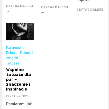
CZYTAJ DALEJJ
CZYTAJ DALEJJ
CZYTAJ DALEJJ
Partnerskie
,
Relacje
,
Relacje i
związki
,
Tatuaże
Wspólne
tatuaże dla
par –
znaczenie i
inspiracje
23 lipca 2025
Pamiętam, jak