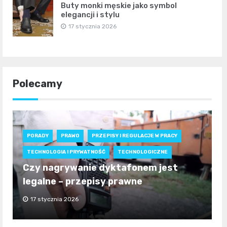
Buty monki męskie jako symbol
elegancji i stylu
17 stycznia 2026
Polecamy
PORADY
PRAWO
PRZEPISY I REGULACJE W PRACY
TECHNOLOGIA I PRYWATNOŚĆ
TECHNOLOGICZNE
Czy nagrywanie dyktafonem jest
legalne – przepisy prawne
17 stycznia 2026