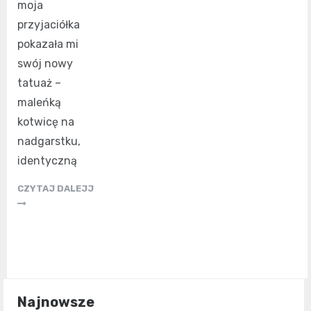
moja
przyjaciółka
pokazała mi
swój nowy
tatuaż –
maleńką
kotwicę na
nadgarstku,
identyczną
CZYTAJ DALEJJ
Najnowsze