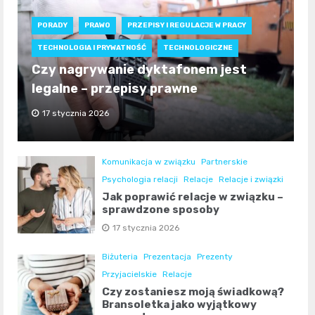
PORADY
PRAWO
PRZEPISY I REGULACJE W PRACY
TECHNOLOGIA I PRYWATNOŚĆ
TECHNOLOGICZNE
Czy nagrywanie dyktafonem jest
legalne – przepisy prawne
17 stycznia 2026
Komunikacja w związku
Partnerskie
Psychologia relacji
Relacje
Relacje i związki
Jak poprawić relacje w związku –
sprawdzone sposoby
17 stycznia 2026
Biżuteria
Prezentacja
Prezenty
Przyjacielskie
Relacje
Czy zostaniesz moją świadkową?
Bransoletka jako wyjątkowy