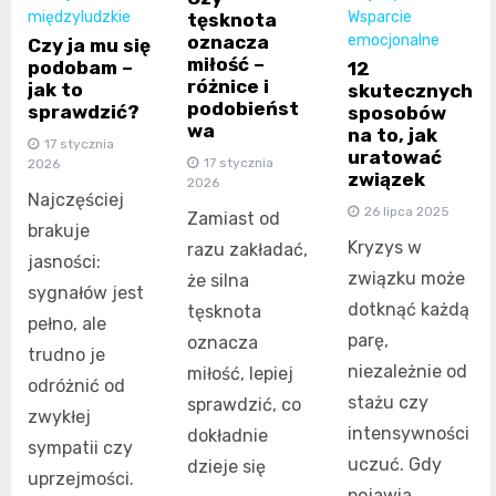
międzyludzkie
Wsparcie
tęsknota
oznacza
emocjonalne
Czy ja mu się
miłość –
podobam –
12
różnice i
jak to
skutecznych
podobieńst
sprawdzić?
sposobów
wa
na to, jak
17 stycznia
uratować
17 stycznia
2026
związek
2026
Najczęściej
26 lipca 2025
Zamiast od
brakuje
Kryzys w
razu zakładać,
jasności:
związku może
że silna
sygnałów jest
dotknąć każdą
tęsknota
pełno, ale
parę,
oznacza
trudno je
niezależnie od
miłość, lepiej
odróżnić od
stażu czy
sprawdzić, co
zwykłej
intensywności
dokładnie
sympatii czy
uczuć. Gdy
dzieje się
uprzejmości.
pojawia