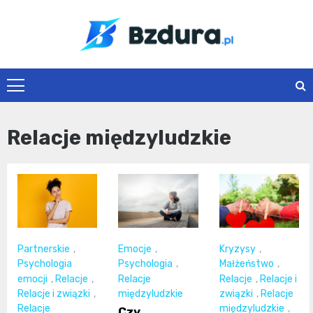
Skip
to
content
Bzdura.pl
Relacje międzyludzkie
Partnerskie
,
Emocje
,
Kryzysy
,
Psychologia
Psychologia
,
Małżeństwo
,
emocji
,
Relacje
,
Relacje
Relacje
,
Relacje i
Relacje i związki
,
międzyludzkie
związki
,
Relacje
Relacje
międzyludzkie
,
Czy