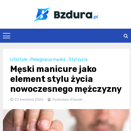
Skip
to
content
Bzdura.pl
Lifestyle
,
Pielęgnacja męska
,
Styl życia
Męski manicure jako
element stylu życia
nowoczesnego mężczyzny
23 kwietnia 2025
Radosław Stasiak