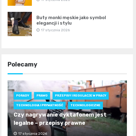
Buty monki męskie jako symbol
elegancji i stylu
17 stycznia 2026
Polecamy
PORADY
PRAWO
PRZEPISY I REGULACJE W PRACY
TECHNOLOGIA I PRYWATNOŚĆ
TECHNOLOGICZNE
Czy nagrywanie dyktafonem jest
legalne – przepisy prawne
17 stycznia 2026