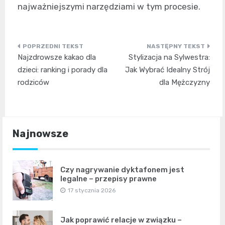
najważniejszymi narzędziami w tym procesie.
Nawigacja
Najzdrowsze kakao dla
Stylizacja na Sylwestra:
wpisu
dzieci: ranking i porady dla
Jak Wybrać Idealny Strój
rodziców
dla Mężczyzny
Najnowsze
Czy nagrywanie dyktafonem jest
legalne – przepisy prawne
17 stycznia 2026
Jak poprawić relacje w związku –