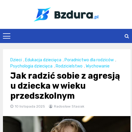
Skip
to
content
Bzdura.pl
Dzieci
,
Edukacja dziecięca
,
Poradnictwo dla rodziców
,
Psychologia dziecięca
,
Rodzicielstwo
,
Wychowanie
Jak radzić sobie z agresją
u dziecka w wieku
przedszkolnym
10 listopada 2025
Radosław Stasiak