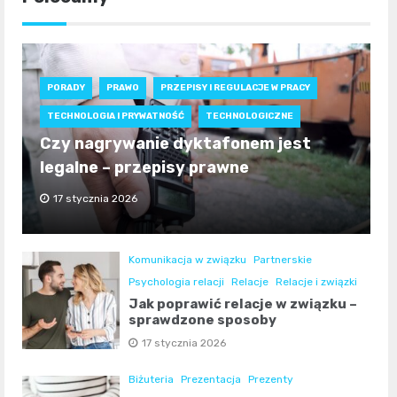
PORADY
PRAWO
PRZEPISY I REGULACJE W PRACY
TECHNOLOGIA I PRYWATNOŚĆ
TECHNOLOGICZNE
Czy nagrywanie dyktafonem jest
legalne – przepisy prawne
17 stycznia 2026
Komunikacja w związku
Partnerskie
Psychologia relacji
Relacje
Relacje i związki
Jak poprawić relacje w związku –
sprawdzone sposoby
17 stycznia 2026
Biżuteria
Prezentacja
Prezenty