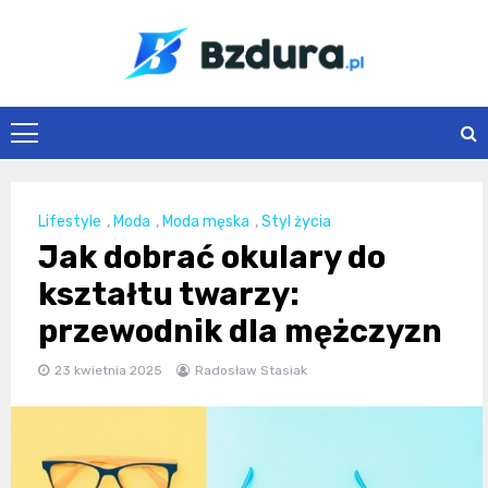
Skip
to
content
Bzdura.pl
Lifestyle
,
Moda
,
Moda męska
,
Styl życia
Jak dobrać okulary do
kształtu twarzy:
przewodnik dla mężczyzn
23 kwietnia 2025
Radosław Stasiak