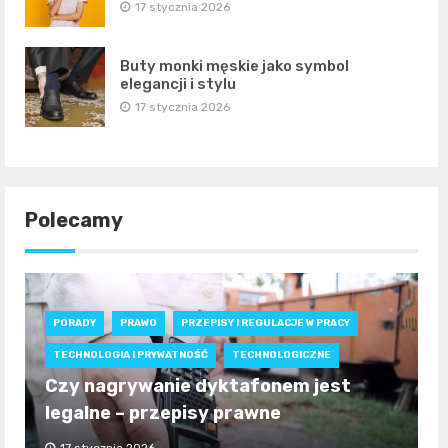
17 stycznia 2026
Buty monki męskie jako symbol
elegancji i stylu
17 stycznia 2026
Polecamy
PORADY
PRAWO
PRZEPISY I REGULACJE W PRACY
TECHNOLOGIA I PRYWATNOŚĆ
TECHNOLOGICZNE
Czy nagrywanie dyktafonem jest
legalne – przepisy prawne