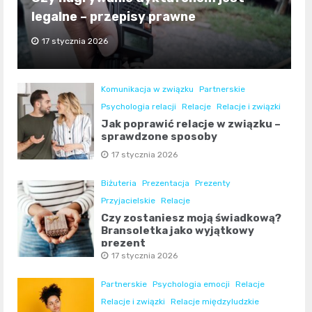
legalne – przepisy prawne
17 stycznia 2026
Komunikacja w związku
Partnerskie
Psychologia relacji
Relacje
Relacje i związki
Jak poprawić relacje w związku –
sprawdzone sposoby
17 stycznia 2026
Biżuteria
Prezentacja
Prezenty
Przyjacielskie
Relacje
Czy zostaniesz moją świadkową?
Bransoletka jako wyjątkowy
prezent
17 stycznia 2026
Partnerskie
Psychologia emocji
Relacje
Relacje i związki
Relacje międzyludzkie