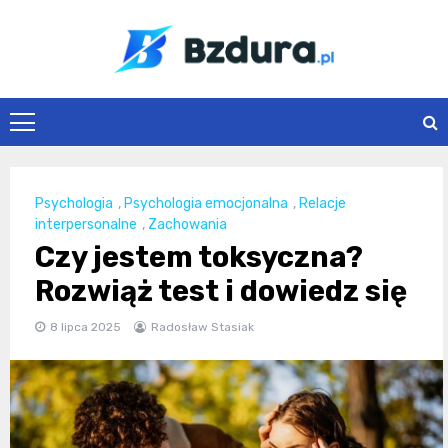
Skip
to
content
Bzdura.pl
Psychologia
,
Psychologia emocjonalna
,
Relacje
interpersonalne
,
Zachowania
Czy jestem toksyczna?
Rozwiąż test i dowiedz się
8 lipca 2025
Radosław Stasiak