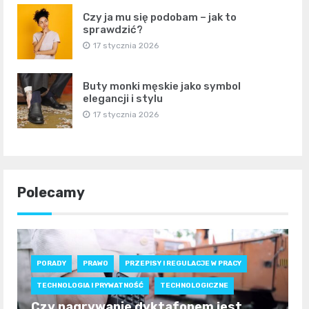
Czy ja mu się podobam – jak to
sprawdzić?
17 stycznia 2026
Buty monki męskie jako symbol
elegancji i stylu
17 stycznia 2026
Polecamy
PORADY
PRAWO
PRZEPISY I REGULACJE W PRACY
TECHNOLOGIA I PRYWATNOŚĆ
TECHNOLOGICZNE
Czy nagrywanie dyktafonem jest