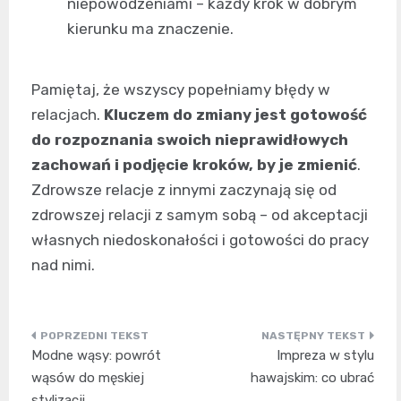
niepowodzeniami – każdy krok w dobrym
kierunku ma znaczenie.
Pamiętaj, że wszyscy popełniamy błędy w
relacjach.
Kluczem do zmiany jest gotowość
do rozpoznania swoich nieprawidłowych
zachowań i podjęcie kroków, by je zmienić
.
Zdrowsze relacje z innymi zaczynają się od
zdrowszej relacji z samym sobą – od akceptacji
własnych niedoskonałości i gotowości do pracy
nad nimi.
Nawigacja
Modne wąsy: powrót
Impreza w stylu
wpisu
wąsów do męskiej
hawajskim: co ubrać
stylizacji