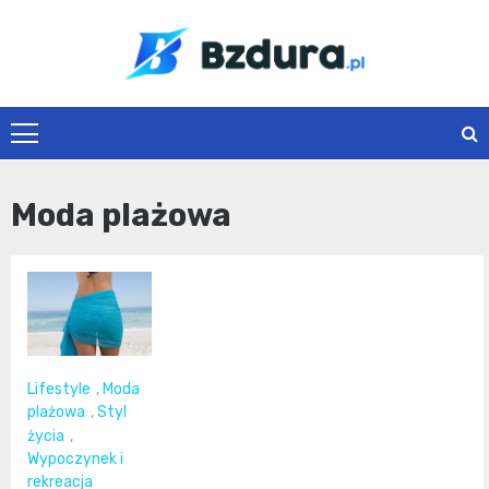
Skip
to
content
Bzdura.pl
Moda plażowa
Lifestyle
,
Moda
plażowa
,
Styl
życia
,
Wypoczynek i
rekreacja