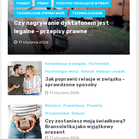
PORADY
PRAWO
PRZEPISY I REGULACJE W PRACY
TECHNOLOGIA I PRYWATNOŚĆ
TECHNOLOGICZNE
Czy nagrywanie dyktafonem jest
legalne – przepisy prawne
17 stycznia 2026
Komunikacja w związku
Partnerskie
Psychologia relacji
Relacje
Relacje i związki
Jak poprawić relacje w związku –
sprawdzone sposoby
17 stycznia 2026
Biżuteria
Prezentacja
Prezenty
Przyjacielskie
Relacje
Czy zostaniesz moją świadkową?
Bransoletka jako wyjątkowy
prezent
17 stycznia 2026