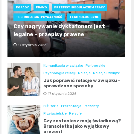
PORADY
PRAWO
PRZEPISY I REGULACJE W PRACY
TECHNOLOGIA I PRYWATNOŚĆ
TECHNOLOGICZNE
Czy nagrywanie dyktafonem jest
legalne – przepisy prawne
17 stycznia 2026
Komunikacja w związku
Partnerskie
Psychologia relacji
Relacje
Relacje i związki
Jak poprawić relacje w związku –
sprawdzone sposoby
17 stycznia 2026
Biżuteria
Prezentacja
Prezenty
Przyjacielskie
Relacje
Czy zostaniesz moją świadkową?
Bransoletka jako wyjątkowy
prezent