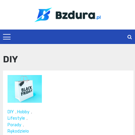
Skip
to
content
Bzdura.pl
DIY
DIY
,
Hobby
,
Lifestyle
,
Porady
,
Rękodzieło