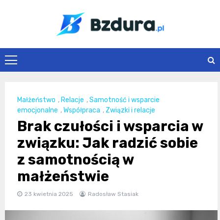
Skip
to
content
Bzdura.pl
Małżeństwo
,
Relacje
,
Samotność i wsparcie
emocjonalne
,
Współpraca
,
Związki i relacje
Brak czułości i wsparcia w
związku: Jak radzić sobie
z samotnością w
małżeństwie
23 kwietnia 2025
Radosław Stasiak