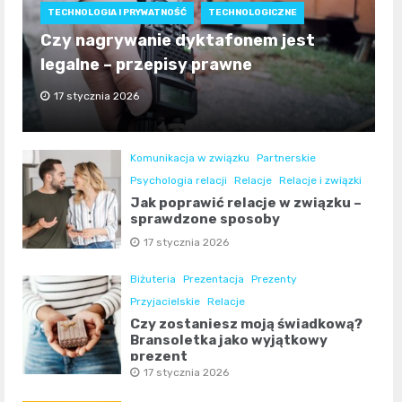
TECHNOLOGIA I PRYWATNOŚĆ
TECHNOLOGICZNE
Czy nagrywanie dyktafonem jest
legalne – przepisy prawne
17 stycznia 2026
Komunikacja w związku
Partnerskie
Psychologia relacji
Relacje
Relacje i związki
Jak poprawić relacje w związku –
sprawdzone sposoby
17 stycznia 2026
Biżuteria
Prezentacja
Prezenty
Przyjacielskie
Relacje
Czy zostaniesz moją świadkową?
Bransoletka jako wyjątkowy
prezent
17 stycznia 2026